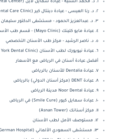
١. د. محمد السنيّة - عيادة سمايل لاين (Smile Line Dental Center)
٢. د. رنا العيسى - عيادة دينتال كير (Dental Care Clinic)
٣. د. عبدالعزيز الحمود - مستشفى الدكتور سليمان الحبيب (Sulaiman Al Habib Hospital)
٤. عيادة مايو كلينك (Mayo Clinic) - قسم طب الأسنان
٥. د. ناصر الرشيد - مركز طب الأسنان التخصصي
٦. عيادة نيويورك لطب الأسنان (New York Dental Clinic)
أفضل عيادة أسنان في الرياض مع الأسعار
٧. عيادة Dentalia للأسنان بالرياض
٨. عيادة DENT (مركز أسنان الدولي) بالرياض
٩. عيادة Noor Dental مدينة الرياض
١٠. عيادة سمايل كيور (Smile Cure) في الرياض
١١. مركز أسنانك (Asnan Tower)
١٢. مستوصف الأمل لطب الأسنان
١٣. مستشفى السعودي الألماني (Saudi German Hospital) - قسم الأسنان