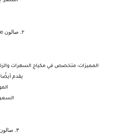
السعر: ي
٢. صالون Rouge Beauty Lounge
يقدم أيضًا
الموق
السعر: 
٣. صالون نساء The Nail Spa