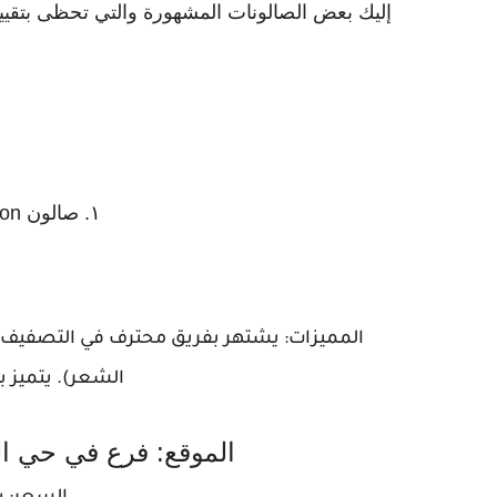
إليك بعض الصالونات المشهورة والتي تحظى بتقييم
١. صالون BellaBeauty Salon للنساء
المميزات: يشتهر بفريق محترف في التصفيف والم
الشعر). يتميز 
الموقع: فرع في حي ال