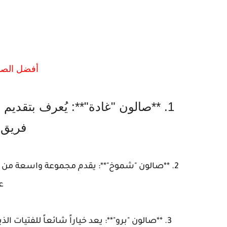
أفضل الصالو
1. **صالون "غادة"**: يُعرف بتقديم
فريق 
2. **صالون "شموخ"**: يقدم مجموعة واسعة من خ
ع
3. **صالون "برو"**: يعد خياراً شائعاً للفتيا