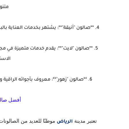
متنو
4. **صالون "أنيقة"**: يشتهر بخدمات العناية بالبشرة والشعر ويعتمد على استخدام منتجات ذات جودة عالية.
5. **صالون "لايت"**: يقدم خدمات متميزة في
الاست
6. **صالون "زهور"**: معروف بأجوائه الراقية وخدماته المتنوعة من الشعر إلى العناية باليدين والقدمين.
أفضل صالو
تعتبر مدينة
موطنًا للعديد من الصالونات 
الرياض