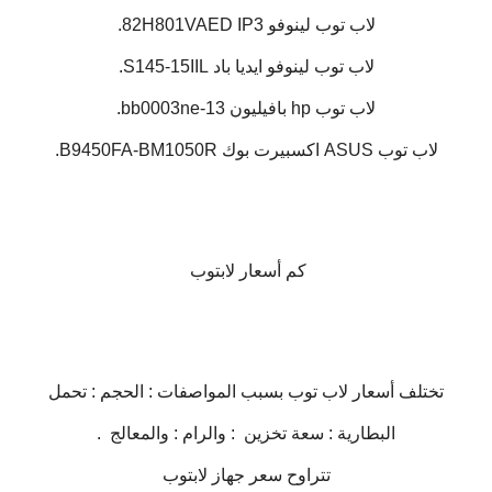
لاب توب لينوفو 82H801VAED IP3.
لاب توب لينوفو ايديا باد S145-15IIL.
لاب توب hp بافيليون 13-bb0003ne.
لاب توب ASUS اكسبيرت بوك B9450FA-BM1050R.
كم أسعار لابتوب
تختلف أسعار لاب توب بسبب المواصفات : الحجم : تحمل
البطارية : سعة تخزين : والرام : والمعالج .
تتراوح سعر جهاز لابتوب