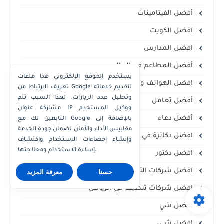
أفضل الفيتامينات
افضل الكويت
افضل المدارس
أفضل المطاعم في العالم
يستخدم الموقع الإلكتروني هذا ملفات
افضل الهواتف والاجهزة
تعريف الارتباط من Google لتقديم خدماته
وتحليل عدد الزيارات. لهذا السبب تتم
أفضل تعامل
مشاركة عنوان IP ووكيل المستخدم
أفضل دعاء
التابعين لك مع Google بالإضافة إلى
مقاييس الأداء والأمان لضمان جودة الخدمة
افضل دكاترة في ابوظبي
وإنشاء إحصاءات الاستخدام واكتشاف
إساءة الاستخدام ومعالجتها.
افضل دكتور
افضل شركات التأمين
حسنا
معرفة المزيد
افضل شركات تنظيف في الرياض
افضل شي
افضل شي،