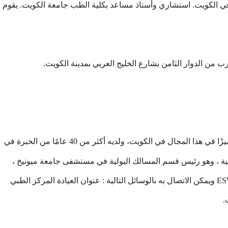
 الكويت. استشاري وأستاذ مساعد بكلية الطب جامعة الكويت. يقوم
قرب من الدوار الثامن بشارع الخليج العربي بمدينة الكويت.
والبروفيسور فابريسيوس من أكثر الأطباء تميزًا في هذا المجال في الكويت، ولديه أكثر من 40 عامًا من الخبرة في
ولية ، وهو رئيس قسم المسالك البولية في مستشفى جامعة ميونيخ ،
ألمانيا ، و أحد أعضاء الفريق الطبي الذي اخترع جهاز ESWL ويمكن الاتصال به بالوسائل التالية : عنوان العيادة المركز الطبي
.