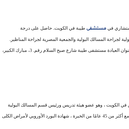
استشاري في
طيبة في الكويت. حاصل على درجة
مستشفى
ية لجراحة المسالك البولية والجمعية المصرية لجراحة المناظير.
يمكنك الحجز والتواصل معه من خلال الوسائل التالية : عنوان العيادة مستشفى طيبة شارع صبح السلام رقم. 3، مبارك الكبير،
دين في الكويت ، وهو عضو هيئة تدريس ورئيس قسم المسالك البولية
وأمراض الكلى في مستشفى فرانكفورت أدور الجامعي مع أكثر من 45 عامًا من الخبرة ، شهادة البورد الأوروبي لأمراض الكلى