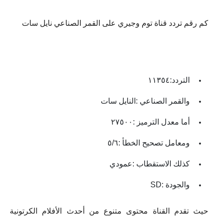
كم رقم تردد قناة توم وجيري على القمر الصناعي نايل سات
التردد:١١٣٥٤
والقمر الصناعي :النايل سات
أما معدل الترميز :٢٧٥٠٠
ومعامل تصحيح الخطأ :٥/٦
كذلك الاستقطاب :عمودي
والجودة :SD
حيث تقدم القناة محتوى متنوع من أحدث الأفلام الكرتونية