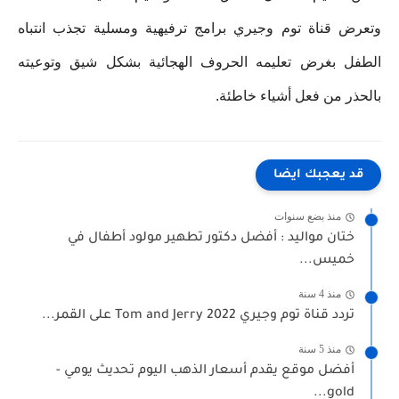
وتعرض قناة توم وجيري برامج ترفيهية ومسلية تجذب انتباه
الطفل بغرض تعليمه الحروف الهجائية بشكل شيق وتوعيته
بالحذر من فعل أشياء خاطئة.
قد يعجبك ايضا
منذ بضع سنوات
ختان مواليد : أفضل دكتور تطهير مولود أطفال في
خميس...
منذ 4 سنة
تردد قناة توم وجيري 2022 Tom and Jerry على القمر...
منذ 5 سنة
أفضل موقع يقدم أسعار الذهب اليوم تحديث يومي -
gold...