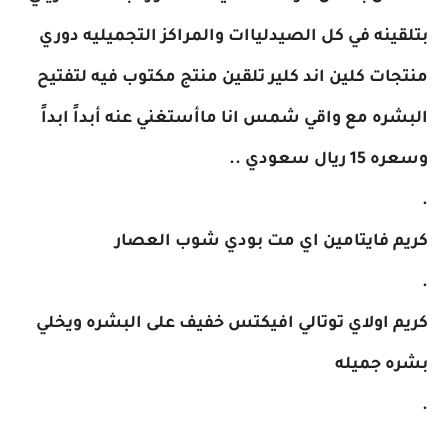
بتلقينه في كل الصيدلياات والمراكز التجميليه دوري
منتجات كلين اند كلير تلقين منتج مكتوب فيه لتفتيح
البشره مع واقي شمس انا ماأستغني عنه أبداً ابداً
وسعره 15 ريال سعودي ..
.
كريم فايتامين اي مت بودي شوب العصار
.
كريم اولاي توتالي افيكتس خفيف على البشره ويخلي
بشره جميله
.